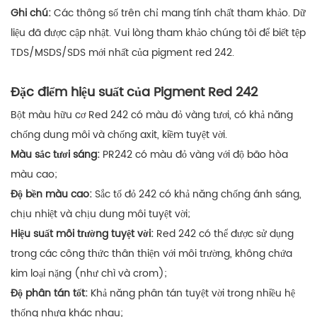
Ghi chú:
Các thông số trên chỉ mang tính chất tham khảo. Dữ
liệu đã được cập nhật. Vui lòng tham khảo chúng tôi để biết tệp
TDS/MSDS/SDS mới nhất của pigment red 242.
Đặc điểm hiệu suất của Pigment Red 242
Bột màu hữu cơ Red 242 có màu đỏ vàng tươi, có khả năng
chống dung môi và chống axit, kiềm tuyệt vời.
Màu sắc tươi sáng:
PR242 có màu đỏ vàng với độ bão hòa
màu cao;
Độ bền màu cao:
Sắc tố đỏ 242 có khả năng chống ánh sáng,
chịu nhiệt và chịu dung môi tuyệt vời;
Hiệu suất môi trường tuyệt vời:
Red 242 có thể được sử dụng
trong các công thức thân thiện với môi trường, không chứa
kim loại nặng (như chì và crom);
Độ phân tán tốt:
Khả năng phân tán tuyệt vời trong nhiều hệ
thống nhựa khác nhau;