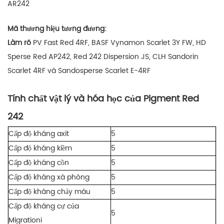
AR242
Mã thương hiệu tương đương:
Làm rõ
PV Fast Red 4RF, BASF Vynamon Scarlet 3Y FW, HD
Sperse Red AP242, Red 242 Dispersion JS, CLH Sandorin
Scarlet 4RF và Sandosperse Scarlet E-4RF
Tính chất vật lý và hóa học của Pigment Red
242
Cấp độ kháng axit
5
Cấp độ kháng kiềm
5
Cấp độ kháng cồn
5
Cấp độ kháng xà phòng
5
Cấp độ kháng chảy máu
5
Cấp độ kháng cự của
5
Migrationi