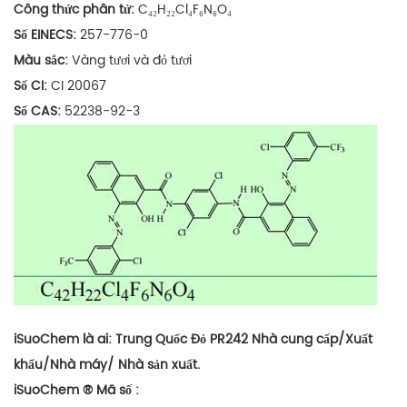
Công thức phân tử:
C₄₂H₂₂Cl₄F₆N₆O₄
Số EINECS:
257-776-0
Màu sắc:
Vàng tươi và đỏ tươi
Số CI:
CI 20067
Số CAS:
52238-92-3
iSuoChem là ai:
Trung Quốc Đỏ
PR242 Nhà cung cấp/Xuất
khẩu/Nhà máy/
Nhà sản xuất.
iSuoChem
®
Mã số
: