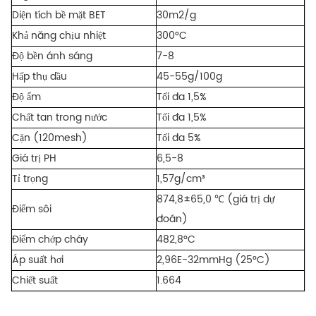
Diện tích bề mặt BET
30m2/g
Khả năng chịu nhiệt
300°C
Độ bền ánh sáng
7-8
Hấp thụ dầu
45-55g/100g
Độ ẩm
Tối đa 1,5%
Chất tan trong nước
Tối đa 1,5%
Cặn (120mesh)
Tối đa 5%
Giá trị PH
6,5-8
Tỉ trọng
1,57g/cm³
874,8±65,0 ℃ (giá trị dự
Điểm sôi
đoán)
Điểm chớp cháy
482,8°C
Áp suất hơi
2,96E-32mmHg (25°C)
Chiết suất
1.664