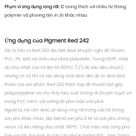
Phạm vi ứng dụng rộng rãi: C
tương thích với nhiều hệ thống
polymer và phương tiện in ấn khác nhau.
Ứng dụng của Pigment Red 242
Sắc tố hữu cơ Red 242 đặc biệt được khuyến nghị để nhuộm
PVC, PS, ABS và nhiều loại nhựa polyolefin. Trong HDPE, nhiệt
độ chịu nhiệt của nó lên tới 300°C (1/3 độ sâu tiêu chuẩn),
nhưng nó có thể có tác động nhất định đến độ ổn định kích
thước của sản phẩm. Red 242 thích hợp để nhuộm bột giấy
polypropylene và cho thấy hiệu suất chống di chuyển tuyệt vời
trong PVC mềm, với cường độ pha màu vừa phải.
Ngoài ra, nó còn được sử dụng rộng rãi trong các hệ thống
sơn phủ khác nhau, đặc biệt là sơn phủ ô tô và sơn phủ chống
vecni, có khả năng chịu nhiệt 180°C. Chất màu này cũng phù
hợp với các loại mực in cao cấp như in màng PVC, mực trang