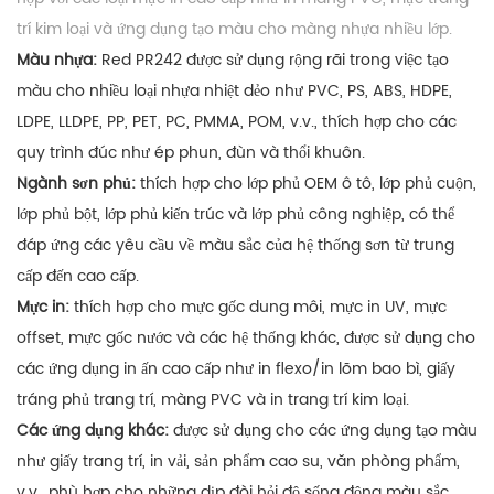
trí kim loại và ứng dụng tạo màu cho màng nhựa nhiều lớp.
Màu nhựa:
Red PR242 được sử dụng rộng rãi trong việc tạo
màu cho nhiều loại nhựa nhiệt dẻo như PVC, PS, ABS, HDPE,
LDPE, LLDPE, PP, PET, PC, PMMA, POM, v.v., thích hợp cho các
quy trình đúc như ép phun, đùn và thổi khuôn.
Ngành sơn phủ:
thích hợp cho lớp phủ OEM ô tô, lớp phủ cuộn,
lớp phủ bột, lớp phủ kiến trúc và lớp phủ công nghiệp, có thể
đáp ứng các yêu cầu về màu sắc của hệ thống sơn từ trung
cấp đến cao cấp.
Mực in:
thích hợp cho mực gốc dung môi, mực in UV, mực
offset, mực gốc nước và các hệ thống khác, được sử dụng cho
các ứng dụng in ấn cao cấp như in flexo/in lõm bao bì, giấy
tráng phủ trang trí, màng PVC và in trang trí kim loại.
Các ứng dụng khác:
được sử dụng cho các ứng dụng tạo màu
như giấy trang trí, in vải, sản phẩm cao su, văn phòng phẩm,
v.v., phù hợp cho những dịp đòi hỏi độ sống động màu sắc