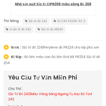
o
Nhà sản xuất Sắc tố CIPR268 màu sáng Đỏ 268
Thẻ Nóng :
Sắc tố đỏ 242
Số CAS 52238-92-3
ci sắc tố đỏ 242
Sắc tố đỏ AR242
trước :
Sắc tố đỏ 224|Perylene đỏ PR224 cho lớp phủ sơn
Kế tiếp :
Độ bền màu cao Độ bền thời tiết PR254 Sắc tố đỏ
254
Yêu Cầu Tư Vấn Miễn Phí
Chủ Thể :
Sắc Tố Đỏ 242|Màu Vàng Sáng Ngưng Tụ Azo Đỏ Tươi
242