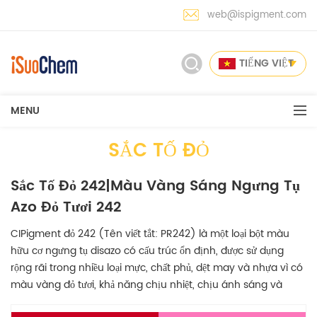
web@ispigment.com
TIẾNG VIỆT
MENU
SẮC TỐ ĐỎ
Sắc Tố Đỏ 242|Màu Vàng Sáng Ngưng Tụ
Azo Đỏ Tươi 242
CIPigment đỏ 242 (Tên viết tắt: PR242) là một loại bột màu
hữu cơ ngưng tụ disazo có cấu trúc ổn định, được sử dụng
rộng rãi trong nhiều loại mực, chất phủ, dệt may và nhựa vì có
màu vàng đỏ tươi, khả năng chịu nhiệt, chịu ánh sáng và
kháng hóa chất tuyệt vời.