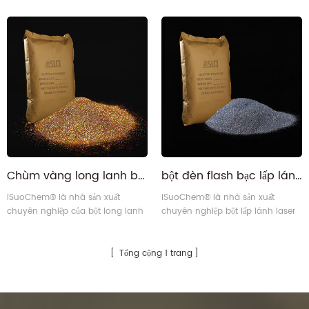
laser ở Trung Quốc. Công nghệ cắt
laser ở Trung Quốc. Công nghệ cắt
chính xác luôn giành được tất cả
chính xác luôn giành được tất cả
các ngành công nghiệp liên
các ngành công nghiệp liên
quan của sự hài lòng của khách
quan của sự hài lòng của khách
hàng. Của chúng tôi long lanh
hàng. Của chúng tôi long lanh
laser bột phù hợp với SGS,
laser bột phù hợp với SGS,
formaldehyde miễn phí, miễn phí
formaldehyde miễn phí, miễn phí
BPA (miễn phí bisphenol A).23
BPA (miễn phí bisphenol A).23
Chùm vàng long lanh bằng laser ba chiều
bột đèn flash bạc lấp lánh ba chiều rực rỡ
iSuoChem® là nhà sản xuất
iSuoChem® là nhà sản xuất
chuyên nghiệp của bột long lanh
chuyên nghiệp bột lấp lánh laser
laser ở Trung Quốc. Công nghệ cắt
tại Trung Quốc . công nghệ cắt
chính xác luôn giành được tất cả
chính xác luôn giành được sự hài
các ngành công nghiệp liên
lòng của tất cả các ngành liên
Tổng cộng 1 trang
quan của sự hài lòng của khách
quan đến sự hài lòng của khách
hàng. Của chúng tôi long lanh
hàng . bột lấp lánh laser của
laser bột phù hợp với SGS,
chúng tôi phù hợp với SGS , free
formaldehyde miễn phí, miễn phí
formaldehyde , free bpa (free