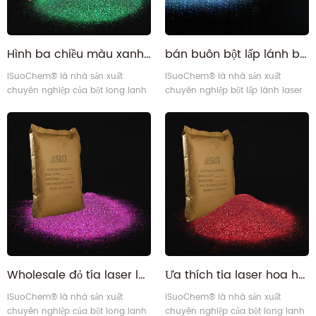
Hình ba chiều màu xanh lá cây hình lục giác cạnh tranh bột màu xanh lá cây
bán buôn bột lấp lánh ba chiều tốt màu xanh laze
iSuoChem® là nhà sản xuất
iSuoChem® là nhà sản xuất
chuyên nghiệp của bột long lanh
chuyên nghiệp bột lấp lánh laser
laser ở Trung Quốc. Công nghệ cắt
tại Trung Quốc . công nghệ cắt
chính xác luôn giành được tất cả
chính xác luôn giành được sự hài
các ngành công nghiệp liên
lòng của tất cả các ngành liên
quan của sự hài lòng của khách
quan đến sự hài lòng của khách
hàng. Của chúng tôi long lanh
hàng . bột lấp lánh laser của
laser bột phù hợp với SGS,
chúng tôi phù hợp với SGS , free
formaldehyde miễn phí, miễn phí
formaldehyde , free bpa (free
BPA (miễn phí bisphenol A).23
bisphenol A) .23
Wholesale đỏ tía laser long lanh màu tím bột
Ưa thích tia laser hoa hồng đỏ long lanh bụi
iSuoChem® là nhà sản xuất
iSuoChem® là nhà sản xuất
chuyên nghiệp của bột long lanh
chuyên nghiệp của bột long lanh