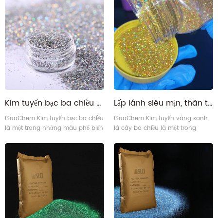
Kim tuyến bạc ba chiều siêu lấp lánh thân thiện với môi trường dạng hạt mịn
Lấp lánh siêu mịn, thân thiện với môi trường, nhũ vàng ba chiều
iSuoChem Kim tuyến bạc ba chiều
iSuoChem Kim tuyến vàng xanh
là một trong những màu phổ biến
lá cây ba chiều là một trong
nhất trong bột nhũ laser, được biết
những màu phổ biến nhất trong
đến với độ sáng bóng rực rỡ và độ
bột nhũ laser, nổi tiếng với độ
ổn định màu cao.
bóng rực rỡ và độ ổn định màu
cao. Nó phản chiếu toàn bộ
quang phổ ánh sáng, tạo nên một
"cầu vồng" màu sắc.