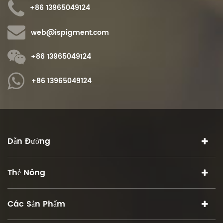
+86 13965049124
BPA (miễn phí bisphenol A).23
bisphenol A) .23
web@ispigment.com
+86 13965049124
+86 13965049124
Dẫn Đường
Thẻ Nóng
Các Sản Phẩm