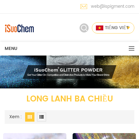
web@ispigment.com
TIẾNG VIỆT
MENU
LONG LANH BA CHIỀU
Xem :