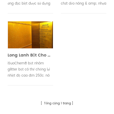
ứng đặc biệt được sử dụng
chất dẻo nóng & amp; nhựa
trong ngành nhựa tại
nhiệt dẻo. chúng có thể
iSuoChem. Chúng tôi sẽ liệt
được lựa chọn để đúc phun,
kê một số sắc tố hiệu ứng
đúc thổi, đùn đùn và đúc
này trong bài viết tiếp theo
phim. bạn có thể nhìn thấy
để bạn tham khảo.
sắc tố có hiệu lực của
chúng tôi trong các thành
phần ô tô, gói mỹ phẩm,
phim ảnh, đồ chơi, hàng
Long Lanh Bột Cho Chất Dẻo
ngày sản phẩm và như
iSuoChem® bột nhôm
vậy.23
glitter bột có thể chống lại
nhiệt độ cao đến 250c. nó
có thể được sử dụng để đúc
phun và ép đùn.
Tổng cộng 1 trang