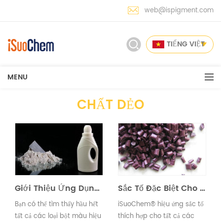
web@ispigment.com
TIẾNG VIỆT
MENU
CHẤT DẺO
Giới Thiệu Ứng Dụng: Nhựa
Sắc Tố Đặc Biệt Cho Chất Dẻo
Bạn có thể tìm thấy hầu hết
iSuoChem® hiệu ứng sắc tố
tất cả các loại bột màu hiệu
thích hợp cho tất cả các