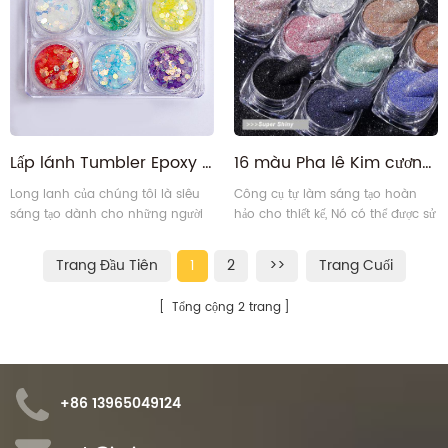
trở thành người thu hút mọi ánh
nhìn.
Lấp lánh Tumbler Epoxy Resin Craft Trang trí Bột lấp lánh
16 màu Pha lê Kim cương bụi Trang trí móng tay Bột lấp lánh
Long lanh của chúng tôi là siêu
Công cụ tự làm sáng tạo hoàn
sáng tạo dành cho những người
hảo cho thiết kế, Nó có thể được sử
yêu thích DIY, an toàn khi đeo
dụng một mình hoặc trộn với 2
trên da, cũng có thể sử dụng gel
màu để tạo hiệu ứng dần dần.
Trang Đầu Tiên
1
2
>>
Trang Cuối
dưỡng tóc hoặc kem lót lấp lánh
Mang lại niềm vui với hiệu ứng
để giữ lấp lánh giữ được lâu hơn,
phong cách đẹp mắt.
Tổng cộng 2 trang
dễ dàng loại bỏ bằng nước.
+86 13965049124