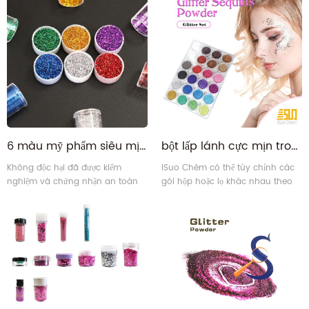
6 màu mỹ phẩm siêu mịn Nail Art Face Body Eye Festival Glitter Powder Set
bột lấp lánh cực mịn trong hộp cho Cơ thể, Mặt, Chất nhờn, đồ thủ công
Không độc hại đã được kiểm
iSuo Chèm có thể tùy chỉnh các
nghiệm và chứng nhận an toàn
gói hộp hoặc lọ khác nhau theo
khi sử dụng. Đối với Nhựa Epoxy,
nhóm màu khác nhau dựa trên
Chất nhờn, Mỹ phẩm, Nghệ thuật
nhu cầu của khách hàng.
học đường & Thủ công mỹ nghệ,
Móng tay, Khuôn mặt, Lễ hội, Tóc,
Cơ thể, Bữa tiệc & Trang trí Quà
tặng cho Ngày lễ.