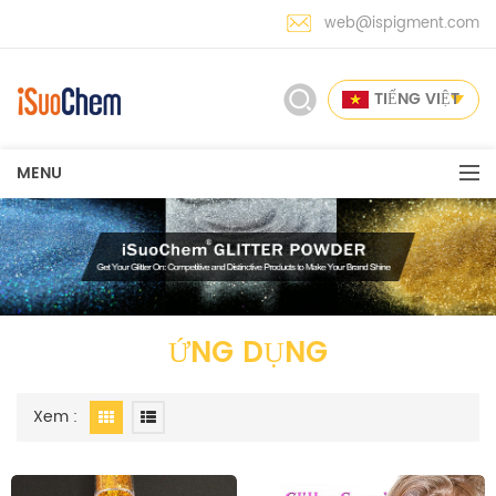
web@ispigment.com
TIẾNG VIỆT
MENU
ỨNG DỤNG
Xem :