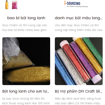
bao bì bột long lanh
danh mục bột màu long lanh
iSuo Chèm có thể cung cấp các
cho đến nay, iSuo Chèm có thể
loại bao bì khác nhau bao gồm
cung cấp hàng trăm màu sắc của
Chai, lọ, hộp, túi nhựa, hộp giấy,
bột lấp lánhcho của bạn lựa chọn.
chai thủy tinh và các loại bao bì
Chúng tôi cũng có thể tùy chỉnh
khác dựa trên yêu cầu của khách
một số màu mới dựa trên yêu cầu
hàng. Chúng tôi có dây chuyền
của khách hàng
đóng gói bột long lanh của riêng
mình cái nào có thể lấp đầy 2
gam ~ 25kg trong các gói khác
nhau23
Bột long lanh cho sơn tường
Bộ mỹ phẩm DIY Craft Slime Fine Glitter Powder Set
tại sao chọn chúng tôi Hiển thị
Siêu lấp lánh dưới ánh sáng hoặc
kích thước long lanh Hơn 100 hình
vào ban đêm, Có thể thêm màu