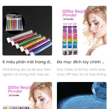
dạng khác nhau của Glitter Quy
đèn flash vào đồ trang trí của
trình sản xuất Đảm bảo chất lượng
bạn. Nó có thể được sử dụng để
Chứng chỉ
trang trí móc khóa nhựa, vỏ điện
thoại, móng tay và nghệ thuật
trên cơ thể của bạn, v.v.
6 màu phấn mắt trang điểm móng tay nghệ thuật long lanh bộ bột
Đa mục đích tùy chỉnh bụi long lanh trong túi cho slime thủ công buổi tiệc
100% Không độc hại đã được kiểm
iSuo Chèm có thể tùy chỉnh khác
nghiệm và chứng nhận màu sắc
nhau OPP bao, túi với hoặc không
lấp lánh để sử dụng an toàn. Đối
có các gói thẻ treo theo nhóm
với nhựa Epoxy (sàn Epoxy long
màu khác nhau dựa trên nhu cầu
lanh, long lanh epoxy), Chất
của khách hàng
nhờn, Mỹ phẩm, Nghệ thuật học
đường & Thủ công mỹ nghệ, Móng
tay, Khuôn mặt, Lễ hội, Tóc, Cơ thể,
Bữa tiệc & Trang trí quà tặng cho