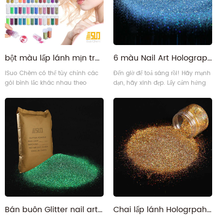
ngày lễ23
bột màu lấp lánh mịn trong Chống rò rỉ bình lắc cho Cơ thể, Mặt, Chất nhờn, đồ thủ công
6 màu Nail Art Holographic sắc tố acrylic Chameleon móng tay phấn rôm
iSuo Chèm có thể tùy chỉnh các
Đến giờ để toả sáng rồi! Hãy mạnh
gói bình lắc khác nhau theo
dạn, hãy xinh đẹp. Lấy cảm hứng
nhóm màu khác nhau dựa trên
để tạo ra kiểu trang điểm lễ hội
nhu cầu của khách hàng.
hoặc trang điểm hàng ngày tuyệt
đẹp, biến khả năng làm đẹp là vô
tận! Long lanh siêu lấp lánh có
nhiều sắc thái tuyệt vời khác nhau,
kết hợp hoặc sử dụng riêng lẻ, đáp
ứng mọi lựa chọn của bạn về nghệ
thuật trang điểm!23
Bán buôn Glitter nail art craft holographic PET long lanh Màu sắc
Chai lấp lánh Hologrpahic Fine Bright Glitter dành cho thủ công