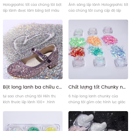
Hologrpahic tốt của chúng tôi bột
Ánh sáng lấp lánh Hologrpahic tốt
lấp lánh được làm bằng bột màu
của chúng tôi cung cấp độ lấp
cường độ cao và bóng ba chiều,
lánh tốt và độ che phủ tuyệt vời.
an toàn 100% và dễ sử dụng / rửa
Nó lý tưởng để phủ các bề mặt
sạch.
như ly rượu hoặc khung gỗ.
Bột long lanh ba chiều cho giày trẻ em
Chất lượng tốt Chunky nhiều màu kết hợp các kích cỡ khác nhau Bột lấp lánh lấp lánh
tại sao chọn chúng tôi Hiển thị
6 hộp long lanh chunky của
kích thước lấp lánh 100+ .hình
chúng tôi gồm các hình lục giác
dạng khác nhau của long lanh
và kích thước khác nhau, màu sắc
dòng chảy hàng hóa đảm bảo
và kích thước của kim tuyến được
chất lượng Chứng nhận
trộn lẫn với nhau tạo nên khả
năng làm đẹp là vô tận, khiến bạn