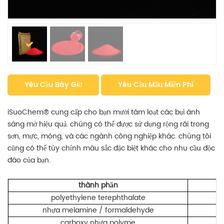
Yêu Cầu Bây Giờ
Yêu Cầu Mẫu Miễn Phí
iSuoChem® cung cấp cho bạn mười tám loạt các bụi ánh
sáng mờ hiệu quả. chúng có thể được sử dụng rộng rãi trong
sơn, mực, móng, và các ngành công nghiệp khác. chúng tôi
cũng có thể tùy chỉnh màu sắc đặc biệt khác cho nhu cầu độc
đáo của bạn.
thành phần
polyethylene terephthalate
nhựa melamine / formaldehyde
carboxy
nhựa polyme