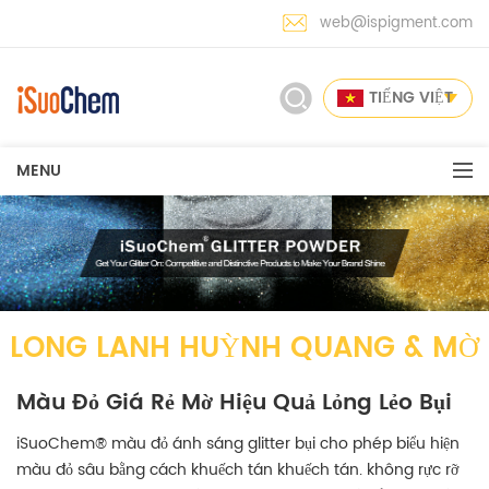
web@ispigment.com
TIẾNG VIỆT
MENU
LONG LANH HUỲNH QUANG & MỜ
Màu Đỏ Giá Rẻ Mờ Hiệu Quả Lỏng Lẻo Bụi
iSuoChem® màu đỏ ánh sáng glitter bụi cho phép biểu hiện
màu đỏ sâu bằng cách khuếch tán khuếch tán. không rực rỡ