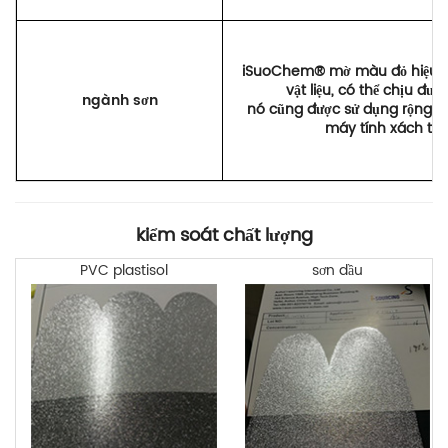
iSuoChem® mờ màu đỏ hiệu ứng
vật liệu, có thể chịu đượ
ngành sơn
nó cũng được sử dụng rộng rã
máy tính xách tay
kiểm soát chất lượng
PVC plastisol
sơn dầu