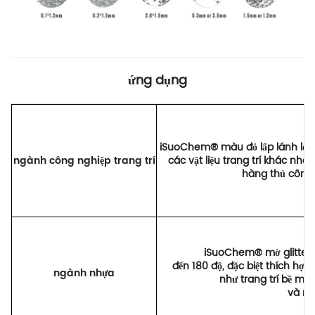
ứng dụng
iSuoChem® màu đỏ lấp lánh lỏng 
ngành công nghiệp trang trí
các vật liệu trang trí khác nh
hàng thủ công, 
iSuoChem® mờ glitter bụ
đến 180 độ, đặc biệt thích hợ
ngành nhựa
như trang trí bề mặ
và nh