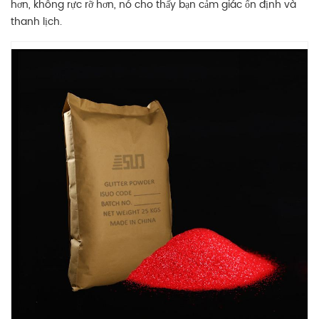
hơn, không rực rỡ hơn, nó cho thấy bạn cảm giác ổn định và
thanh lịch.