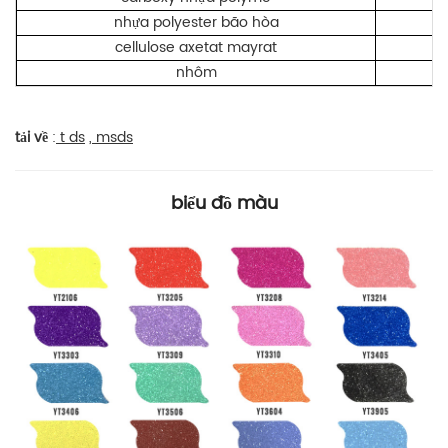
nhựa polyester bão hòa
cellulose axetat mayrat
nhôm
tải về
:
t
ds
,
msds
biểu đồ màu