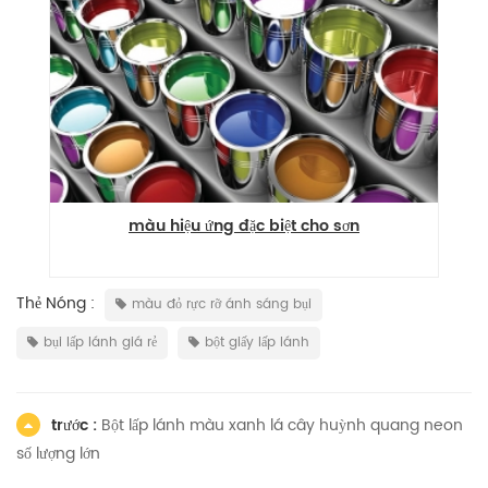
màu hiệu ứng đặc biệt cho sơn
Thẻ Nóng :
màu đỏ rực rỡ ánh sáng bụi
bụi lấp lánh giá rẻ
bột giấy lấp lánh
trước :
Bột lấp lánh màu xanh lá cây huỳnh quang neon
số lượng lớn