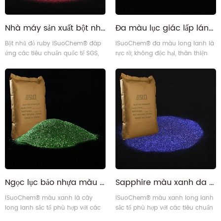
Nhà máy sản xuất bột nhũ đỏ ruby không chứa BPA, bán sỉ
Đa màu lục giác lấp lánh lấp lánh confetti
Bột nhũ đỏ ruby iSuoChem® đáp
iSuoChem® đa màu long lanh là
ứng các tiêu chuẩn quốc tế SGS,
rực rỡ, không độc hại, thân thiện
REACH, OEKO-TEXT Standard 100.
với môi trường, và cao rõ ràng
Là nhà sản xuất bột nhũ hàng đầu
minh bạch. Bụi long lanh đa của
tại Trung Quốc, iSuoChem® chịu
chúng tôi phù hợp với SGS,
trách nhiệm cung cấp bột nhũ
formaldehyde tự do, BPA miễn phí
chất lượng cao.
(bisphenol miễn phí A).
Ngọc lục bảo nhựa màu xanh lá cây tiêm long lanh dập nổi bột
Sapphire màu xanh da sơn Glitter ép bột
iSuoChem® màu xanh lá cây
iSuoChem® màu xanh long lanh
long lanh sắc tố phù hợp với các
sắc tố phù hợp với các tiêu chuẩn
tiêu chuẩn quốc tế của SGS, TIẾP
quốc tế của SGS, TIẾP CẬN, OEKO-