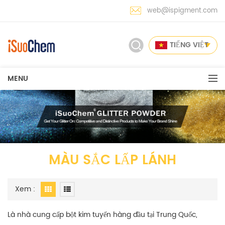
web@ispigment.com
TIẾNG VIỆT
MENU
MÀU SẮC LẤP LÁNH
Xem :
Là nhà cung cấp bột kim tuyến hàng đầu tại Trung Quốc,