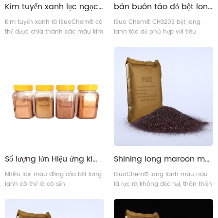
Kim tuyến xanh lục ngọc lục bảo ánh chanh nhạt siêu lấp lánh, hạt cực mịn
bán buôn táo đỏ bột long lanh cho CH3203
Kim tuyến xanh lá iSuoChem® có
iSuo Chem® CH3203 bột long
thể được chia thành các màu kim
lanh táo đỏ phù hợp với tiêu
tuyến khác nhau.
chuẩn quốc tế của SGS, REACH,
OEKO-TEXT tiêu chuẩn 100.
Số lượng lớn Hiệu ứng kim loại bằng kim loại màu đồng cho giá lấp lánh Bán buôn
Shining long maroon mực long lanh bột
Nhiều loại màu đồng của bột long
iSuoChem® long lanh màu nâu
lanh có thể là có sẵn.
là rực rỡ, không độc hại, thân thiện
với môi trường, và minh bạch rõ
ràng cao. Bụi long lanh màu nâu
của chúng tôi phù hợp với SGS,