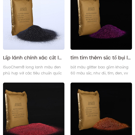
formaldehyde tự do, BPA miễn phí
(bisphenol A miễn phí).
Lấp lánh chính xác cắt long lanh màu đen bột
tím tím thêm sắc tố bụi lấp lánh
iSuoChem® long lanh màu đen
bột màu glitter bao gồm khoảng
phù hợp với các tiêu chuẩn quốc
60 màu sắc, như đỏ, tím, đen, vv
tế của SGS, TIẾP CẬN, OEKO-TEXT
tất cả đều thông qua sgs, đạt kiểm
Tiêu Chuẩn 100. Là nhà sản xuất
tra, có khả năng chịu dung môi
bột long lanh hàng đầu tại Trung
tốt, khả năng chịu nhiệt độ cao.
Quốc, iSuoChem® mang trách
nhiệm xây dựng sự xuất sắc.