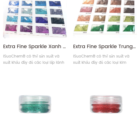
hoặc thủ công khác.
Extra Fine Sparkle Xanh tím Xanh lấp lánh
Extra Fine Sparkle Trung Quốc Đỏ Nâu Đồng Xanh lấp lánh
iSuoChem® có thể sản xuất và
iSuoChem® có thể sản xuất và
xuất khẩu đầy đủ các loại lấp lánh
xuất khẩu đầy đủ các loại kim
Xanh lục, Tím và Xanh lam.
tuyến màu đỏ, xanh lá cây, nâu
và đồng.