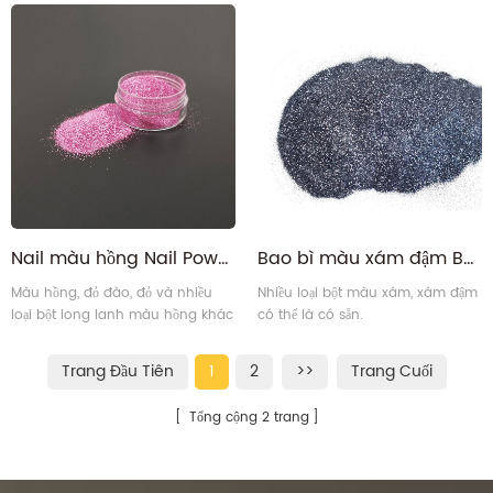
CẬN, OEKO-TEXT Tiêu Chuẩn 100.
TEXT Tiêu Chuẩn 100. Là nhà sản
Là nhà sản xuất bột long lanh
xuất bột long lanh hàng đầu tại
hàng đầu tại Trung Quốc,
Trung Quốc, iSuoChem® mang
iSuoChem® mang trách nhiệm
trách nhiệm xây dựng sự xuất sắc.
xây dựng sự xuất sắc.
Nail màu hồng Nail Powder long lanh cho đơn hàng số lượng lớn
Bao bì màu xám đậm Bao bì Gray Craft Fine Glitters Pigments để bán hàng trực tuyến
Màu hồng, đỏ đào, đỏ và nhiều
Nhiều loại bột màu xám, xám đậm
loại bột long lanh màu hồng khác
có thể là có sẵn.
có thể được cung cấp bởi US.
Trang Đầu Tiên
1
2
>>
Trang Cuối
Tổng cộng 2 trang