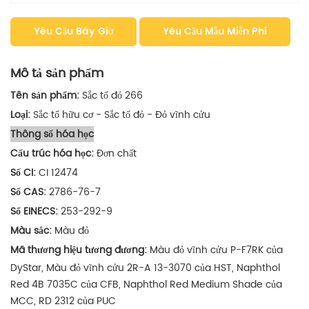
Yêu Cầu Bây Giờ
Yêu Cầu Mẫu Miễn Phí
Mô tả sản phẩm
Tên sản phẩm:
Sắc tố đỏ 266
Loại:
Sắc tố hữu cơ - Sắc tố đỏ -
Đỏ vĩnh cửu
Thông số hóa học
Cấu trúc hóa học:
Đơn chất
Số CI:
CI 12474
Số CAS:
2786-76-7
Số EINECS:
253-292-9
Màu sắc:
Màu đỏ
Mã thương hiệu tương đương:
Màu đỏ vĩnh cửu P-F7RK của
DyStar,
Màu đỏ vĩnh cửu 2R-A 13-3070 của HST,
Naphthol
Red 4B 7035C của CFB,
Naphthol Red Medium Shade của
MCC, RD 2312 của PUC