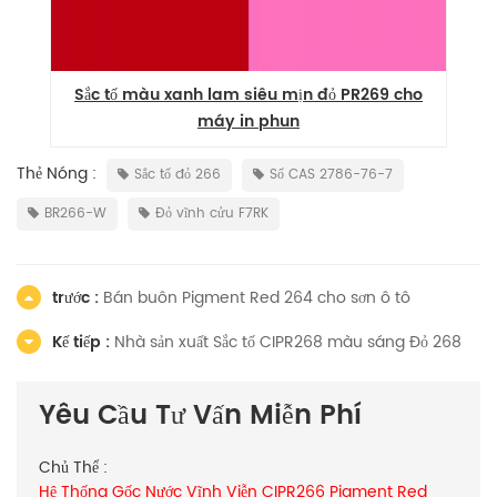
Sắc tố màu xanh lam siêu mịn đỏ PR269 cho
máy in phun
Thẻ Nóng :
Sắc tố đỏ 266
Số CAS 2786-76-7
BR266-W
Đỏ vĩnh cửu F7RK
trước :
Bán buôn Pigment Red 264 cho sơn ô tô
Kế tiếp :
Nhà sản xuất Sắc tố CIPR268 màu sáng Đỏ 268
Yêu Cầu Tư Vấn Miễn Phí
Chủ Thể :
Hệ Thống Gốc Nước Vĩnh Viễn CIPR266 Pigment Red