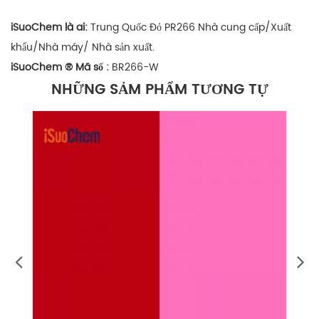
iSuoChem là ai:
Trung Quốc Đỏ
PR266 Nhà cung cấp/Xuất
khẩu/Nhà máy/
Nhà sản xuất.
iSuoChem
®
Mã số
:
BR266-W
NHỮNG SẢM PHẨM TƯƠNG TỰ