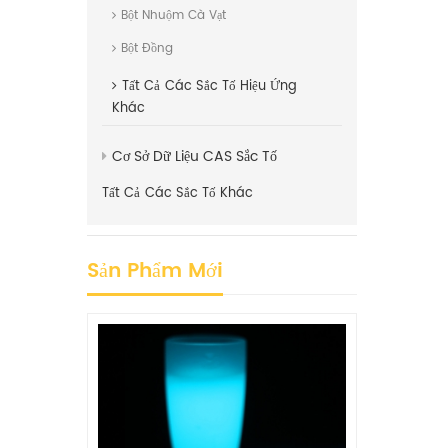
Bột Nhuộm Cà Vạt
Bột Đồng
Tất Cả
Các Sắc Tố Hiệu Ứng
Khác
Cơ Sở Dữ Liệu CAS Sắc Tố
Tất Cả
Các Sắc Tố Khác
Sản Phẩm Mới