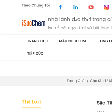
Theo Chúng Tôi
nhà lãnh đạo thời trang củ
®
isuo
bột ngọc trai và bột long 
TRANG CHỦ
MÀU NGỌC TRAI
LONG L
TIẾP XÚC
Trang Chủ
/
Các Sắc Tố 
Thể Loại
Sắc T