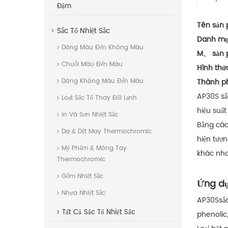
Đậm
Tên sản
Sắc Tố Nhiệt Sắc
Danh mụ
Dòng Màu Đến Không Màu
M、 sản 
Chuỗi Màu Đến Màu
Hình thứ
Thành ph
Dòng Không Màu Đến Màu
AP30S
s
Loạt Sắc Tố Thay Đổi Lạnh
hiệu suấ
In Và Sơn Nhiệt Sắc
Bằng cách
Da & Dệt May Thermochromic
hiện tượn
Mỹ Phẩm & Móng Tay
khác nh
Thermochromic
Gốm Nhiệt Sắc
Ứng dụ
Nhựa Nhiệt Sắc
AP30S
sắ
Tất Cả
Sắc Tố Nhiệt Sắc
phenolic,