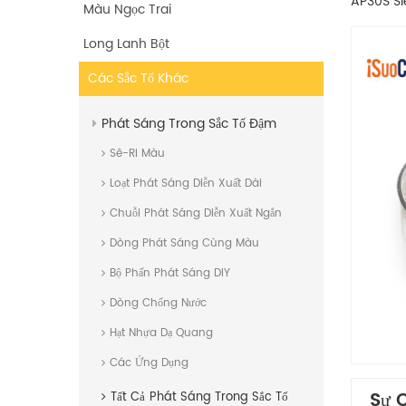
AP30S Si
Màu Ngọc Trai
Long Lanh Bột
Các Sắc Tố Khác
Phát Sáng Trong Sắc Tố Đậm
Sê-Ri Màu
Loạt Phát Sáng Diễn Xuất Dài
Chuỗi Phát Sáng Diễn Xuất Ngắn
Dòng Phát Sáng Cùng Màu
Bộ Phấn Phát Sáng DIY
Dòng Chống Nước
Hạt Nhựa Dạ Quang
Các Ứng Dụng
Sự 
Tất Cả
Phát Sáng Trong Sắc Tố