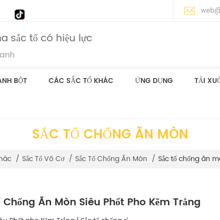
web@
a sắc tố có hiệu lực
lanh
ANH BỘT
CÁC SẮC TỐ KHÁC
ỨNG DỤNG
TẢI XU
SẮC TỐ CHỐNG ĂN MÒN
Sắc tố chống ăn m
Khác
/
Sắc Tố Vô Cơ
/
Sắc Tố Chống Ăn Mòn
/
ố Chống Ăn Mòn Siêu Phốt Pho Kẽm Trắng