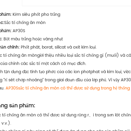
 phẩm:
Kẽm siêu phốt pho trắng
c:
Sắc tố chống ăn mòn
phẩm:
AP30S
c:
Bột màu trắng hoặc vàng nhạt
ần chính:
Phốt phát, borat, silicat và oxit kim loại.
ắc tố chống ăn mòn
giới thiệu nhiều loại sắc tố chống gỉ (muối) và
t của chính các sắc tố một cách có mục đích.
 tận dụng đặc tính tạo phức của các ion photphat và kim loại, việc
g “rỉ sét chớp nhoáng” trong giai đoạn đầu của lớp phủ. Vì vậy AP30
au.
AP30S
sắc tố chống ăn mòn
có thể được sử dụng trong hệ thống
ng sản phẩm:
c tố chống ăn mòn
có thể được sử dụng rộng r、i trong sơn lót chố
 v.v.).