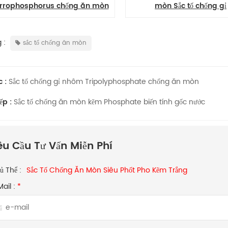
sphorus chống ăn mòn
mòn Sắc tố chống gỉ
 :
sắc tố chống ăn mòn
c :
Sắc tố chống gỉ nhôm Tripolyphosphate chống ăn mòn
iếp :
Sắc tố chống ăn mòn kẽm Phosphate biến tính gốc nước
êu Cầu Tư Vấn Miễn Phí
ủ Thể :
Sắc Tố Chống Ăn Mòn Siêu Phốt Pho Kẽm Trắng
Mail :
*