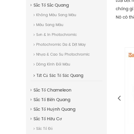
Loại bột
Sắc Tố Sắc Quang
chống gỉ 
Không Màu Sang Màu
Nó có th
Màu Sang Màu
Sơn & In Photochromic
Photochromic Da & Dệt May
Nhựa & Cao Su Photochromic
Dòng Kính Đổi Màu
Tất Cả
Sắc Tố Sắc Quang
Sắc Tố Chameleon
Sắc Tố Biến Quang
Sắc Tố Huỳnh Quang
Sắc Tố Hữu Cơ
Sắc Tố Đỏ
 xám sắt
Bột màu siêu mịn
Bột mà