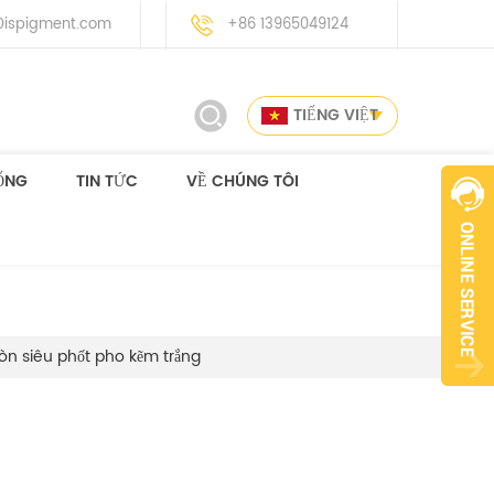
ispigment.com
+86 13965049124
TIẾNG VIỆT
ỐNG
TIN TỨC
VỀ CHÚNG TÔI
òn siêu phốt pho kẽm trắng