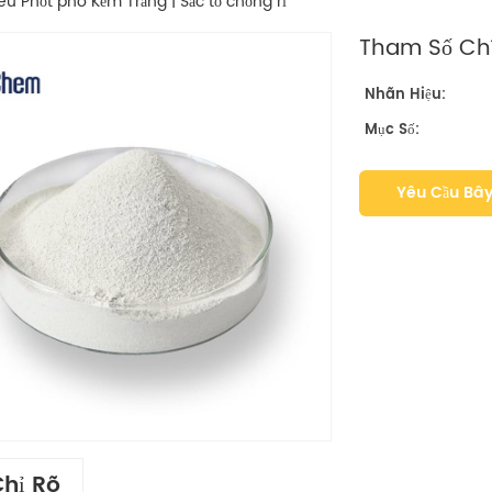
êu Phốt pho Kẽm Trắng | Sắc tố chống rỉ
Tham Số Chí
Nhãn Hiệu:
Mục Số:
Yêu Cầu Bây
Chỉ Rõ