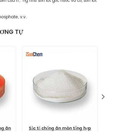
iến của h、ng như sơn lót gốc nước vô cơ, sơn lót
osphate, v.v.
ƠNG TỰ
Sắc tố chống ăn mòn tổng hợp
Sắc tố chống ăn