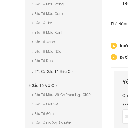
Ferrophosphorus chống ăn mòn
Ferropho
Sắc Tố Màu Vàng
Sắc Tố Màu Cam
Thẻ Nóng
Sắc Tố Tím
Sắc Tố Màu Xanh
Sắc Tố Xanh
trướ
Sắc Tố Màu Nâu
Kế t
Sắc Tố Đen
Tất Cả
Sắc Tố Hữu Cơ
Y
Sắc Tố Vô Cơ
Ch
Sắc Tố Màu Vô Cơ Phức Hợp CICP
E-
Sắc Tố Oxit Sắt
Sắc Tố Gốm
Sắc Tố Chống Ăn Mòn