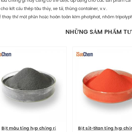
 màu chống gỉ này cũng có thể được áp dụng cho các sản phẩm cải t
cho kết cấu thép tàu thủy, xe tải, thùng container, v.v..
ể thay thế một phần hoặc hoàn toàn kẽm photphat, nhôm tripolyph
NHỮNG SẢM PHẨM TƯ
u tổng hợp chống rỉ
Bột sắt-titan tổng hợp chống ăn