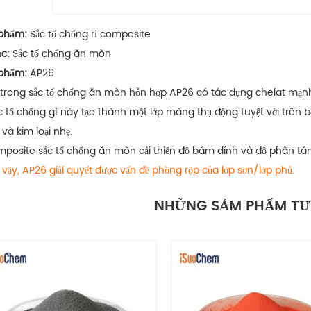
 phẩm:
Sắc tố chống rỉ composite
c:
Sắc tố chống ăn mòn
phẩm:
AP26
trong sắc tố chống ăn mòn
hỗn hợp AP26
có tác dụng chelat mạnh 
c tố chống gỉ này tạo thành một lớp màng thụ động tuyệt vời trên 
và kim loại nhẹ.
mposite
sắc tố chống ăn mòn
cải thiện độ bám dính và độ phân tá
 vậy, AP26 giải quyết được vấn đề phồng rộp của lớp sơn/lớp phủ.
NHỮNG SẢM PHẨM TƯ