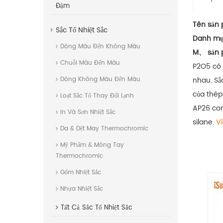
Đậm
Tên sản
Sắc Tố Nhiệt Sắc
Danh mụ
Dòng Màu Đến Không Màu
M、 sản 
Chuỗi Màu Đến Màu
P2O5 có 
nhau. Sắ
Dòng Không Màu Đến Màu
của thép 
Loạt Sắc Tố Thay Đổi Lạnh
AP26 co
In Và Sơn Nhiệt Sắc
silane.
Vì
Da & Dệt May Thermochromic
Mỹ Phẩm & Móng Tay
Thermochromic
Gốm Nhiệt Sắc
Nhựa Nhiệt Sắc
Tất Cả
Sắc Tố Nhiệt Sắc