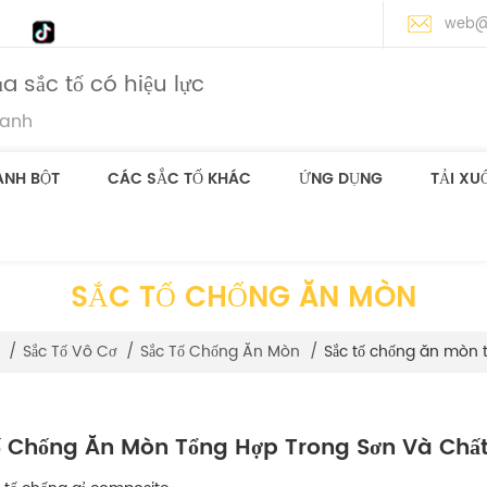
web@
a sắc tố có hiệu lực
lanh
ANH BỘT
CÁC SẮC TỐ KHÁC
ỨNG DỤNG
TẢI XU
SẮC TỐ CHỐNG ĂN MÒN
Sắc tố chống ăn mòn t
/
Sắc Tố Vô Cơ
/
Sắc Tố Chống Ăn Mòn
/
ố Chống Ăn Mòn Tổng Hợp Trong Sơn Và Chất