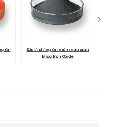
ống ăn
Sắc tố chống ăn mòn màu xám
Sắc tố 
Mica Iron Oxide