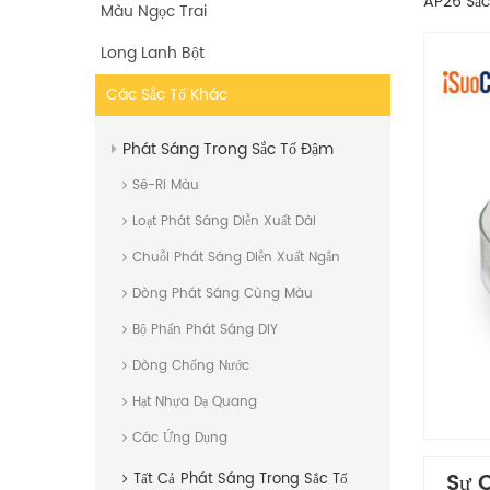
AP26 Sắc
Màu Ngọc Trai
Long Lanh Bột
Các Sắc Tố Khác
Phát Sáng Trong Sắc Tố Đậm
Sê-Ri Màu
Loạt Phát Sáng Diễn Xuất Dài
Chuỗi Phát Sáng Diễn Xuất Ngắn
Dòng Phát Sáng Cùng Màu
Bộ Phấn Phát Sáng DIY
Dòng Chống Nước
Hạt Nhựa Dạ Quang
Các Ứng Dụng
Sự 
Tất Cả
Phát Sáng Trong Sắc Tố