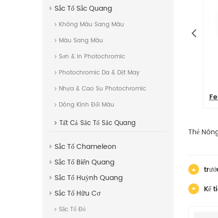
Sắc Tố Sắc Quang
Không Màu Sang Màu
Màu Sang Màu
Sơn & In Photochromic
Photochromic Da & Dệt May
kẽm màu xám sắt
Bột màu siêu mịn
Nhựa & Cao Su Photochromic
ong sơn
Ferrophosphorus chống ăn mòn
Fe
Dòng Kính Đổi Màu
Tất Cả
Sắc Tố Sắc Quang
Thẻ Nóng
Sắc Tố Chameleon
Sắc Tố Biến Quang
trướ
Sắc Tố Huỳnh Quang
Kế t
Sắc Tố Hữu Cơ
Sắc Tố Đỏ