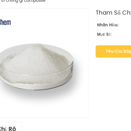
 tố chống gỉ composite
Tham Số Chí
Nhãn Hiệu:
Mục Số:
Yêu Cầu Bây
Chỉ Rõ