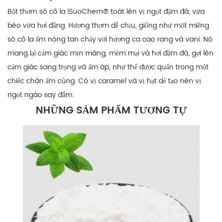
Bột thơm sô cô la iSuoChem® toát lên vị ngọt đậm đà, vừa
béo vừa hơi đắng. Hương thơm dễ chịu, giống như một miếng
sô cô la ấm nóng tan chảy với hương ca cao rang và vani. Nó
mang lại cảm giác mịn màng, mềm mại và hơi đậm đà, gợi lên
cảm giác sang trọng và ấm áp, như thể được quấn trong một
chiếc chăn ấm cúng. Có vị caramel và vị hạt dẻ tạo nên vị
ngọt ngào say đắm.
NHỮNG SẢM PHẨM TƯƠNG TỰ