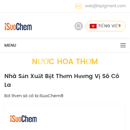
web@ispigment.com
TIẾNG VIỆT
MENU
NƯỚC HOA THƠM
Nhà Sản Xuất Bột Thơm Hương Vị Sô Cô
La
Bột thơm sô cô la iSuoChem®